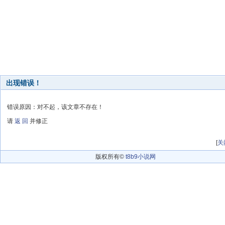
出现错误！
错误原因：对不起，该文章不存在！
请
返 回
并修正
[
关
版权所有©
t8b9小说网