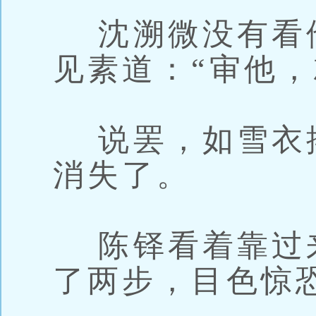
沈溯微没有看
见素道：“审他，
说罢，如雪衣
消失了。
陈铎看着靠过
了两步，目色惊