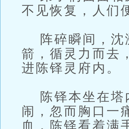
不见恢复，人们
阵碎瞬间，沈
箭，循灵力而去
进陈铎灵府内。
陈铎本坐在塔
闹，忽而胸口一痛
血，陈铎看着满