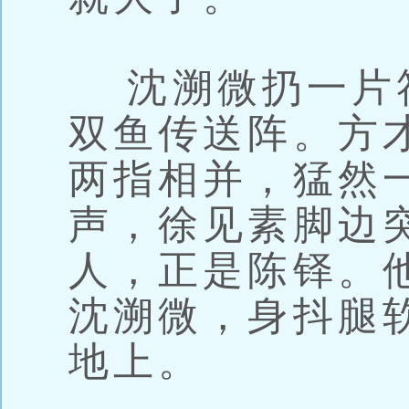
沈溯微扔一片
双鱼传送阵。方
两指相并，猛然一
声，徐见素脚边
人，正是陈铎。
沈溯微，身抖腿
地上。