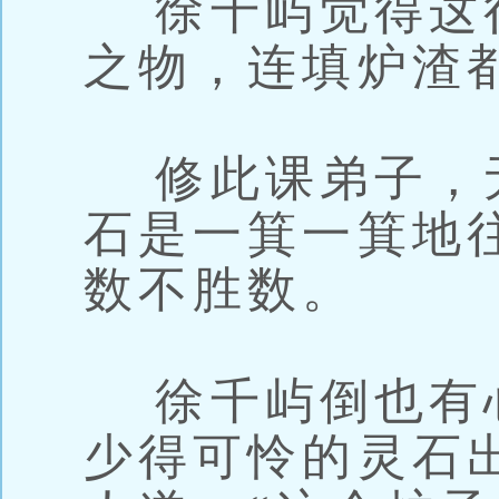
徐千屿觉得这
之物，连填炉渣
修此课弟子，
石是一箕一箕地
数不胜数。
徐千屿倒也有
少得可怜的灵石