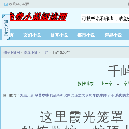
收藏4g小说网
首页
玄幻小说
修真小说
都市小说
穿越小说
t8b9小说网
>
修真小说
>
千屿
> 千屿 第53节
千屿
投推荐票
上一章
章
←
热门推荐：
九层天界
绿茵峥嵘
我是杀毒软件
美漫之大冬兵
华娱宗师
斩杀
系统供应
这里霞光笼罩