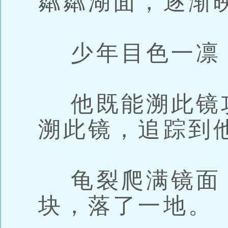
粼粼湖面，逐渐
少年目色一凛
他既能溯此镜
溯此镜，追踪到
龟裂爬满镜面
块，落了一地。