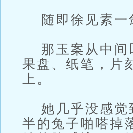
随即徐见素一
那玉案从中间
果盘、纸笔，片
上。
她几乎没感觉
半的兔子啪嗒掉