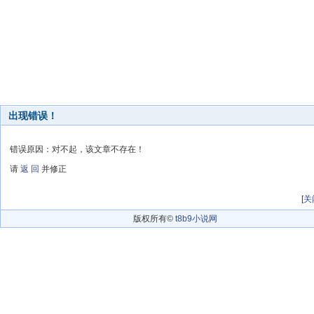
出现错误！
错误原因：对不起，该文章不存在！
请
返 回
并修正
[
关
版权所有©
t8b9小说网