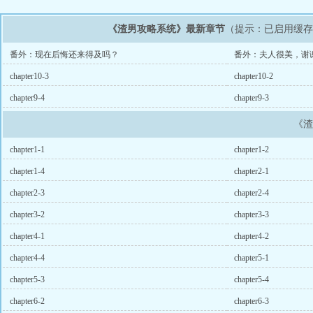
《渣男攻略系统》最新章节
（提示：已启用缓
番外：现在后悔还来得及吗？
番外：夫人很美，谢
chapter10-3
chapter10-2
chapter9-4
chapter9-3
《
chapter1-1
chapter1-2
chapter1-4
chapter2-1
chapter2-3
chapter2-4
chapter3-2
chapter3-3
chapter4-1
chapter4-2
chapter4-4
chapter5-1
chapter5-3
chapter5-4
chapter6-2
chapter6-3