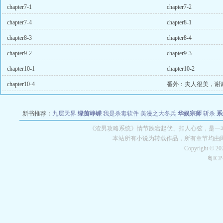
chapter7-1
chapter7-2
chapter7-4
chapter8-1
chapter8-3
chapter8-4
chapter9-2
chapter9-3
chapter10-1
chapter10-2
chapter10-4
番外：夫人很美，谢
新书推荐：
九层天界
绿茵峥嵘
我是杀毒软件
美漫之大冬兵
华娱宗师
斩杀
系
空城
战争天堂
混元道纪
教练万岁
都市全能巨星
绝对交易
全职武神
位面复制
《渣男攻略系统》情节跌宕起伏、扣人心弦，是一本
本站所有小说为转载作品，所有章节均由
Copyright © 2
粤IC