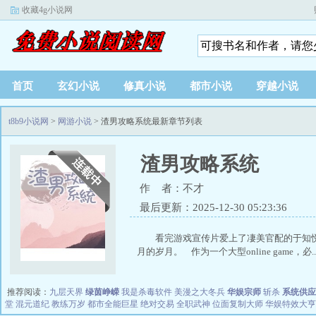
收藏4g小说网
首页
玄幻小说
修真小说
都市小说
穿越小说
t8b9小说网
>
网游小说
> 渣男攻略系统最新章节列表
渣男攻略系统
作 者：不才
最后更新：2025-12-30 05:23:36
看完游戏宣传片爱上了凄美官配的于知悦，
月的岁月。 作为一个大型online game，必..
推荐阅读：
九层天界
绿茵峥嵘
我是杀毒软件
美漫之大冬兵
华娱宗师
斩杀
系统供应
堂
混元道纪
教练万岁
都市全能巨星
绝对交易
全职武神
位面复制大师
华娱特效大亨