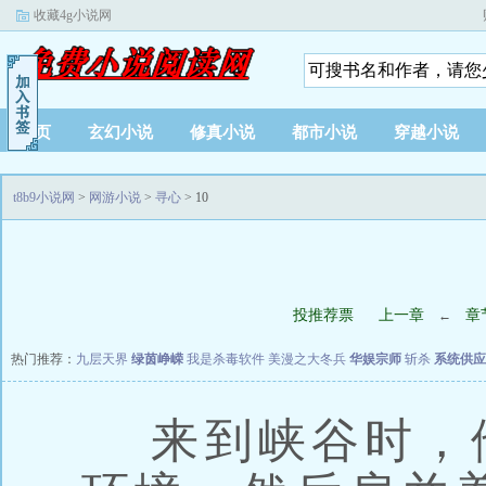
收藏4g小说网
首页
玄幻小说
修真小说
都市小说
穿越小说
t8b9小说网
>
网游小说
>
寻心
> 10
投推荐票
上一章
章
←
热门推荐：
九层天界
绿茵峥嵘
我是杀毒软件
美漫之大冬兵
华娱宗师
斩杀
系统供应
来到峡谷时，