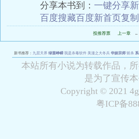
分享本书到：
一键分享
新
百度搜藏
百度新首页
复制
投推荐票
上一章
新书推荐：
九层天界
绿茵峥嵘
我是杀毒软件
美漫之大冬兵
华娱宗师
斩杀
系
空城
战争天堂
混元道纪
教练万岁
都市全能巨星
绝对交易
全职武神
位面复制
本站所有小说为转载作品，所
是为了宣传本
Copyright © 2021 4
粤ICP备8