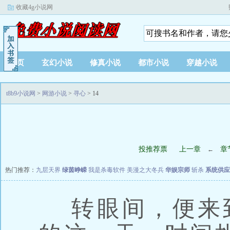
收藏4g小说网
首页
玄幻小说
修真小说
都市小说
穿越小说
t8b9小说网
>
网游小说
>
寻心
> 14
投推荐票
上一章
章
←
热门推荐：
九层天界
绿茵峥嵘
我是杀毒软件
美漫之大冬兵
华娱宗师
斩杀
系统供应
转眼间，便来