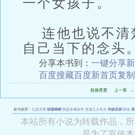
一个女孩子。
连他也说不清
自己当下的念头
分享本书到：
一键分享
新
百度搜藏
百度新首页
复制
投推荐票
上一章
新书推荐：
九层天界
绿茵峥嵘
我是杀毒软件
美漫之大冬兵
华娱宗师
斩杀
系
空城
战争天堂
混元道纪
教练万岁
都市全能巨星
绝对交易
全职武神
位面复制
本站所有小说为转载作品，所
是为了宣传本