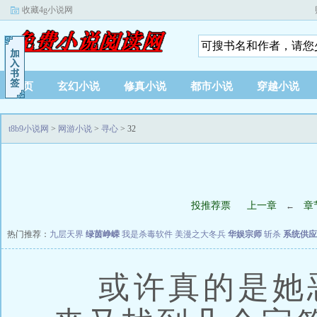
收藏4g小说网
首页
玄幻小说
修真小说
都市小说
穿越小说
t8b9小说网
>
网游小说
>
寻心
> 32
投推荐票
上一章
章
←
热门推荐：
九层天界
绿茵峥嵘
我是杀毒软件
美漫之大冬兵
华娱宗师
斩杀
系统供应
或许真的是她