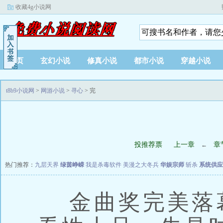
收藏4g小说网
首页
玄幻小说
修真小说
都市小说
穿越小说
t8b9小说网
>
网游小说
>
寻心
> 完
投推荐票
上一章
章
←
热门推荐：
九层天界
绿茵峥嵘
我是杀毒软件
美漫之大冬兵
华娱宗师
斩杀
系统供应
金曲奖完美落