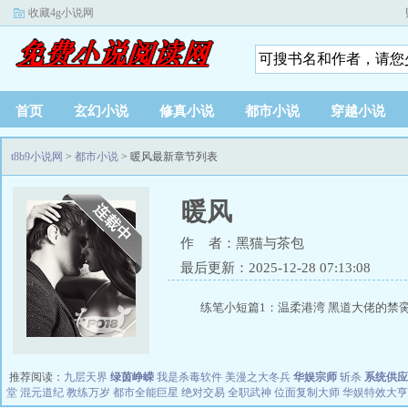
收藏4g小说网
首页
玄幻小说
修真小说
都市小说
穿越小说
t8b9小说网
>
都市小说
> 暖风最新章节列表
暖风
作 者：黑猫与茶包
最后更新：2025-12-28 07:13:08
练笔小短篇1：温柔港湾 黑道大佬的禁脔×
推荐阅读：
九层天界
绿茵峥嵘
我是杀毒软件
美漫之大冬兵
华娱宗师
斩杀
系统供应
堂
混元道纪
教练万岁
都市全能巨星
绝对交易
全职武神
位面复制大师
华娱特效大亨